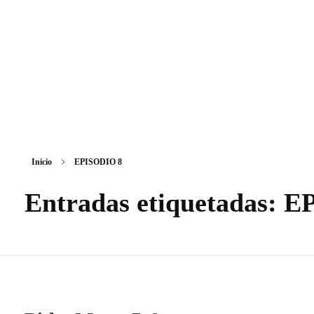
BLOG RICK Y MORTY ONLINE LATINO
Ver RICK Y MORTY ONLINE LATINO gratis. Disfruta todas las temporadas en HD. Sumérgete en las aventuras de Rick y Morty sin interrupciones. ¡Accede ya!
Inicio
EPISODIO 8
Entradas etiquetadas: 