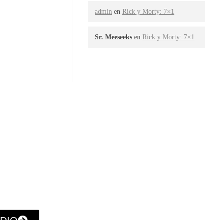
admin
en
Rick y Morty: 7×1
Sr. Meeseeks
en
Rick y Morty: 7×1