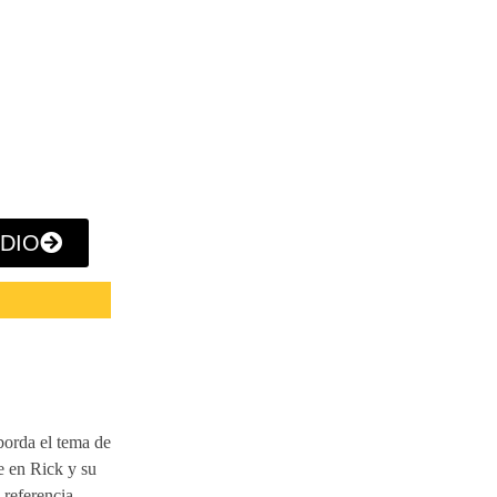
ODIO
borda el tema de
e en Rick y su
 referencia