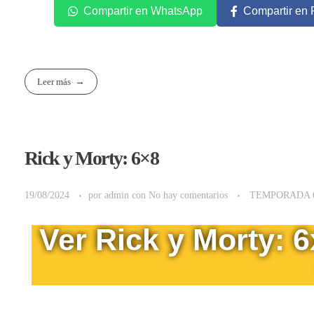
Compartir en WhatsApp
Compartir en
Leer más
Rick y Morty: 6×8
19/08/2024
por
admin
con
No hay comentarios
TEMPORADA 
Ver Rick y Morty: 