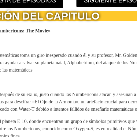
ISTA DE EPISODIOS
SIGUIENTE EPIS
IÓN DEL CAPITULO
Numbericons: The Movie»
emáticas toma un giro inesperado cuando él y su profesor, Mr. Golden
a ayudar a salvar su planeta natal, Alphabetrium, del ataque de los N
 las matemáticas.
espués de su exilio, justo cuando los Numbericons atacan y asesinan a 
 para descifrar «El Ojo de la Armonía», un artefacto crucial para derro
cado con Water-T debido a intentos fallidos de enseñarle matemáticas e
l planeta E-10, donde encuentran un grupo de símbolos primitivos que 
entre los Numbericons, conocido como Oxygen-S, es en realidad el Núm
pios fines.