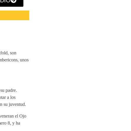
ODIO
fold, son
umbericons, unos
su padre.
tar a los
n su juventud.
veneran el Ojo
ero 8, y ha