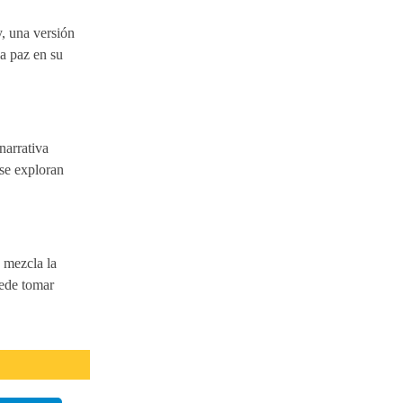
y, una versión
a paz en su
narrativa
 se exploran
 mezcla la
uede tomar