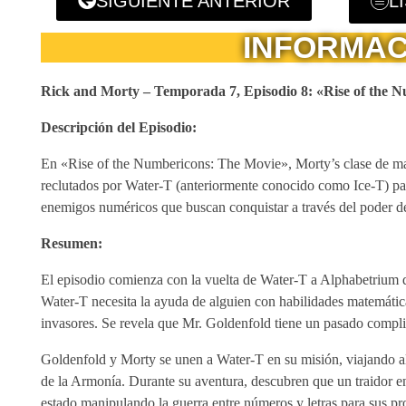
SIGUIENTE ANTERIOR
L
INFORMAC
Rick and Morty – Temporada 7, Episodio 8: «Rise of the 
Descripción del Episodio:
En «Rise of the Numbericons: The Movie», Morty’s clase de mat
reclutados por Water-T (anteriormente conocido como Ice-T) par
enemigos numéricos que buscan conquistar a través del poder de
Resumen:
El episodio comienza con la vuelta de Water-T a Alphabetrium d
Water-T necesita la ayuda de alguien con habilidades matemáticas
invasores. Se revela que Mr. Goldenfold tiene un pasado compli
Goldenfold y Morty se unen a Water-T en su misión, viajando a
de la Armonía. Durante su aventura, descubren que un traidor 
estado manipulando la guerra entre números y letras para sus pro