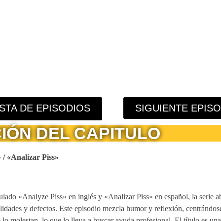
ISTA DE EPISODIOS
SIGUIENTE EPIS
IÓN DEL CAPITULO
/ «Analizar Piss»
ulado «Analyze Piss» en inglés y «Analizar Piss» en español, la serie a
ilidades y defectos. Este episodio mezcla humor y reflexión, centrándos
o molestan, lo que lo lleva a buscar ayuda profesional. El título es una