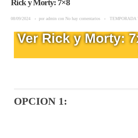
Rick y Morty: 7×8
08/09/2024
por
admin
con
No hay comentarios
TEMPORADA 
Ver Rick y Morty: 
OPCION 1: