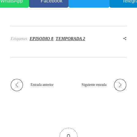
WhatsApp
Facebook
Teleg
Etiquetas:
EPISODIO 8
,
TEMPORADA 2
Entrada anterior
Siguiente entrada