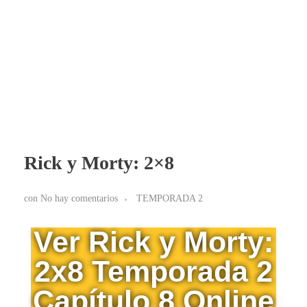
BLOG RICK Y MORTY ONLINE LATINO
Ver RICK Y MORTY ONLINE LATINO gratis. Disfruta todas las temporadas en HD. Sumérgete en las aventuras de Rick y Morty sin interrupciones. ¡Accede ya!
Rick y Morty: 2×8
con
No hay comentarios
TEMPORADA 2
Ver Rick y Morty:
2x8 Temporada 2
Capítulo 8 Online