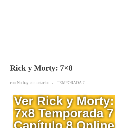
BLOG RICK Y MORTY ONLINE LATINO
Ver RICK Y MORTY ONLINE LATINO gratis. Disfruta todas las temporadas en HD. Sumérgete en las aventuras de Rick y Morty sin interrupciones. ¡Accede ya!
Rick y Morty: 7×8
con
No hay comentarios
TEMPORADA 7
Ver Rick y Morty:
7x8 Temporada 7
Capítulo 8 Online