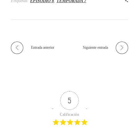
Etiquetas:
EPISODIO 8
,
TEMPORADA 7
Entrada anterior
Siguiente entrada
5
Calificación