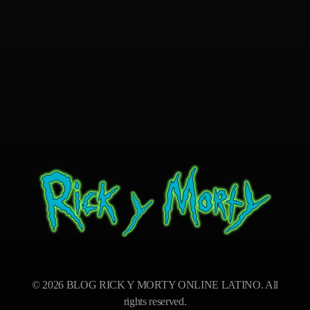
BLOG RICK Y MORTY ONLINE LATINO
Ver RICK Y MORTY ONLINE LATINO gratis. Disfruta todas las temporadas en HD. Sumérgete en las aventuras de Rick y Morty sin interrupciones. ¡Accede ya!
© 2026 BLOG RICK Y MORTY ONLINE LATINO. All
rights reserved.