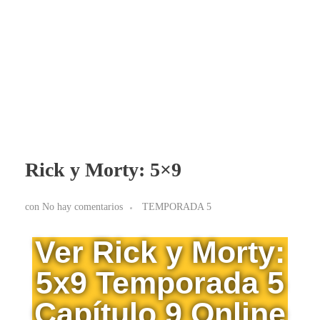
BLOG RICK Y MORTY ONLINE LATINO
Ver RICK Y MORTY ONLINE LATINO gratis. Disfruta todas las temporadas en HD. Sumérgete en las aventuras de Rick y Morty sin interrupciones. ¡Accede ya!
Rick y Morty: 5×9
con
No hay comentarios
TEMPORADA 5
Ver Rick y Morty:
5x9 Temporada 5
Capítulo 9 Online