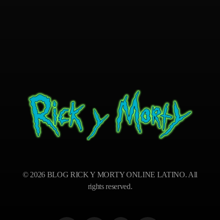
BLOG RICK Y MORTY ONLINE LATINO
Ver RICK Y MORTY ONLINE LATINO gratis. Disfruta todas las temporadas en HD. Sumérgete en las aventuras de Rick y Morty sin interrupciones. ¡Accede ya!
© 2026 BLOG RICK Y MORTY ONLINE LATINO. All
rights reserved.