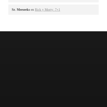
Sr. Meeseeks
en
Rick y Morty: 7×1