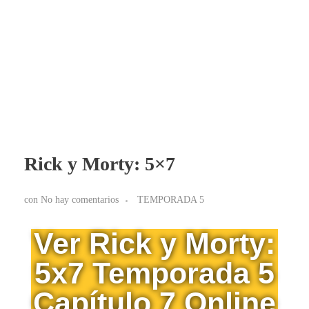
BLOG RICK Y MORTY ONLINE LATINO
Ver RICK Y MORTY ONLINE LATINO gratis. Disfruta todas las temporadas en HD. Sumérgete en las aventuras de Rick y Morty sin interrupciones. ¡Accede ya!
Rick y Morty: 5×7
con
No hay comentarios
TEMPORADA 5
Ver Rick y Morty:
5x7 Temporada 5
Capítulo 7 Online