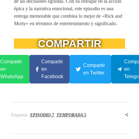
de las decisiones egoístas. Con su enfoque en la acción
épica y la narrativa emocional, este episodio es una
entrega memorable que combina lo mejor de «Rick and
Morty» en términos de entretenimiento y significado.
COMPARTIR
Compartir
Compartir
Compar
Compartir
en
en
en
en Twitter
WhatsApp
Facebook
Teleg
Etiquetas:
EPISODIO 7
,
TEMPORADA 5