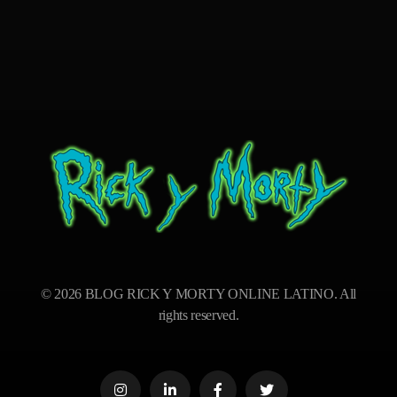
BLOG RICK Y MORTY ONLINE LATINO
Ver RICK Y MORTY ONLINE LATINO gratis. Disfruta todas las temporadas en HD. Sumérgete en las aventuras de Rick y Morty sin interrupciones. ¡Accede ya!
© 2026 BLOG RICK Y MORTY ONLINE LATINO. All
rights reserved.