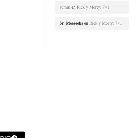
admin
en
Rick y Morty: 7×1
Sr. Meeseeks
en
Rick y Morty: 7×1