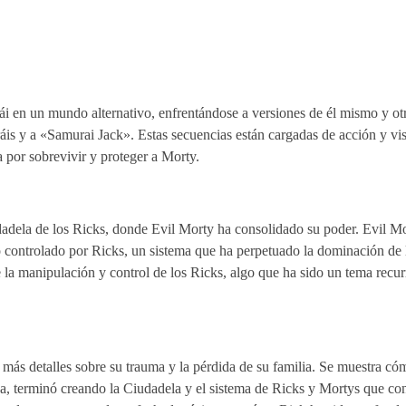
i en un mundo alternativo, enfrentándose a versiones de él mismo y o
uráis y a «Samurai Jack». Estas secuencias están cargadas de acción y v
 por sobrevivir y proteger a Morty.
udadela de los Ricks, donde Evil Morty ha consolidado su poder. Evil Mo
so controlado por Ricks, un sistema que ha perpetuado la dominación de 
e la manipulación y control de los Ricks, algo que ha sido un tema recurr
más detalles sobre su trauma y la pérdida de su familia. Se muestra có
ja, terminó creando la Ciudadela y el sistema de Ricks y Mortys que c