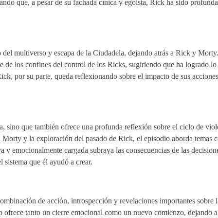
ando que, a pesar de su fachada cínica y egoísta, Rick ha sido profund
o del multiverso y escapa de la Ciudadela, dejando atrás a Rick y Morty
 de los confines del control de los Ricks, sugiriendo que ha logrado l
ick, por su parte, queda reflexionando sobre el impacto de sus acciones
, sino que también ofrece una profunda reflexión sobre el ciclo de viol
il Morty y la exploración del pasado de Rick, el episodio aborda temas 
ctiva y emocionalmente cargada subraya las consecuencias de las decision
l sistema que él ayudó a crear.
ombinación de acción, introspección y revelaciones importantes sobre l
dio ofrece tanto un cierre emocional como un nuevo comienzo, dejando a