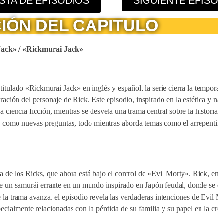
ISTA DE EPISODIOS
SIGUIENTE EPIS
IÓN DEL CAPITULO
Jack» / «Rickmurai Jack»
itulado «Rickmurai Jack» en inglés y español, la serie cierra la tempo
ción del personaje de Rick. Este episodio, inspirado en la estética y n
ciencia ficción, mientras se desvela una trama central sobre la historia
as como nuevas preguntas, todo mientras aborda temas como el arrepenti
 de los Ricks, que ahora está bajo el control de «Evil Morty». Rick, e
de un samurái errante en un mundo inspirado en Japón feudal, donde se 
la trama avanza, el episodio revela las verdaderas intenciones de Evil
ecialmente relacionadas con la pérdida de su familia y su papel en la cr