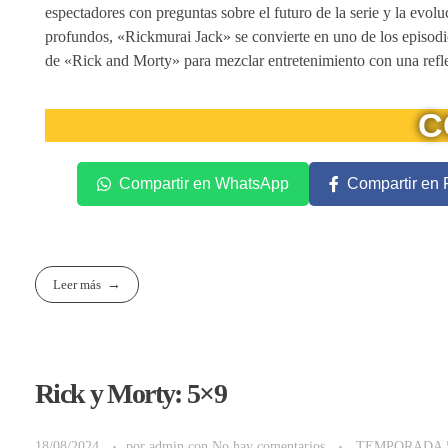
espectadores con preguntas sobre el futuro de la serie y la evol
profundos, «Rickmurai Jack» se convierte en uno de los episodi
de «Rick and Morty» para mezclar entretenimiento con una reflex
C
Compartir en WhatsApp
Compartir en
Leer más
Rick y Morty: 5×9
18/08/2024
por
admin
con
No hay comentarios
TEMPORADA 