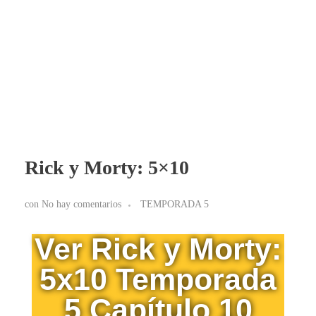
BLOG RICK Y MORTY ONLINE LATINO
Ver RICK Y MORTY ONLINE LATINO gratis. Disfruta todas las temporadas en HD. Sumérgete en las aventuras de Rick y Morty sin interrupciones. ¡Accede ya!
Rick y Morty: 5×10
con
No hay comentarios
TEMPORADA 5
Ver Rick y Morty:
5x10 Temporada
5 Capítulo 10