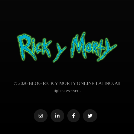
BLOG RICK Y MORTY ONLINE LATINO
Ver RICK Y MORTY ONLINE LATINO gratis. Disfruta todas las temporadas en HD. Sumérgete en las aventuras de Rick y Morty sin interrupciones. ¡Accede ya!
© 2026 BLOG RICK Y MORTY ONLINE LATINO. All
rights reserved.