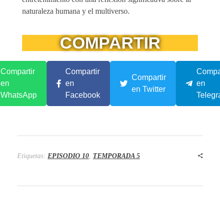
naturaleza humana y el multiverso.
COMPARTIR
Compartir
Compartir
Compar
Compartir
en
en
en
en Twitter
WhatsApp
Facebook
Teleg
Etiquetas:
EPISODIO 10
,
TEMPORADA 5