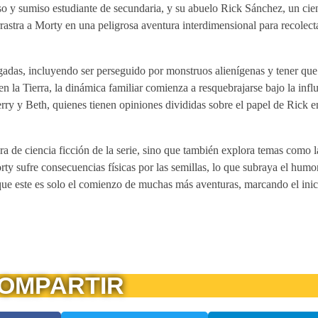
so y sumiso estudiante de secundaria, y su abuelo Rick Sánchez, un cien
arrastra a Morty en una peligrosa aventura interdimensional para recolect
adas, incluyendo ser perseguido por monstruos alienígenas y tener que 
 la Tierra, la dinámica familiar comienza a resquebrajarse bajo la infl
erry y Beth, quienes tienen opiniones divididas sobre el papel de Rick e
tura de ciencia ficción de la serie, sino que también explora temas como 
Morty sufre consecuencias físicas por las semillas, lo que subraya el humo
ma que este es solo el comienzo de muchas más aventuras, marcando el ini
OMPARTIR