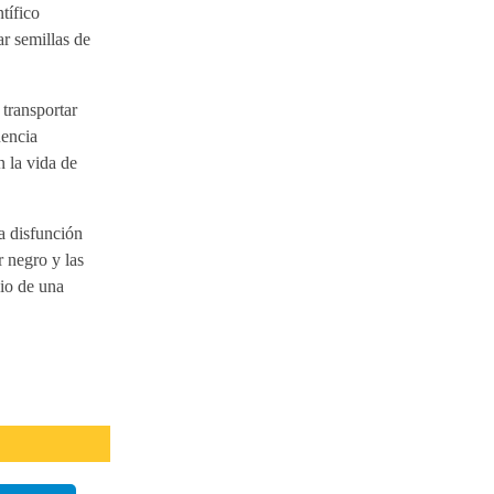
tífico
ar semillas de
transportar
uencia
n la vida de
la disfunción
r negro y las
cio de una