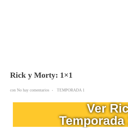
BLOG RICK Y MORTY ONLINE LATINO
Ver RICK Y MORTY ONLINE LATINO gratis. Disfruta todas las temporadas en HD. Sumérgete en las aventuras de Rick y Morty sin interrupciones. ¡Accede ya!
Rick y Morty: 1×1
con
No hay comentarios
TEMPORADA 1
Ver Ri
Temporada 1