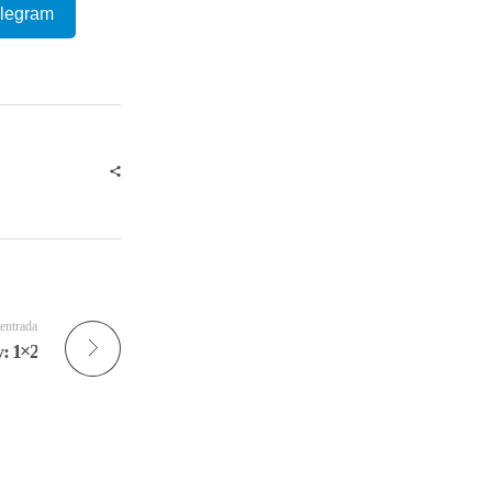
elegram
 entrada
: 1×2