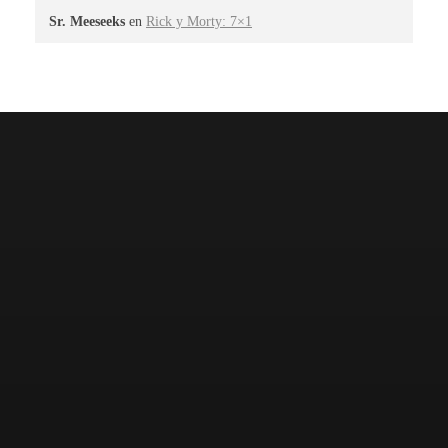
Sr. Meeseeks
en
Rick y Morty: 7×1