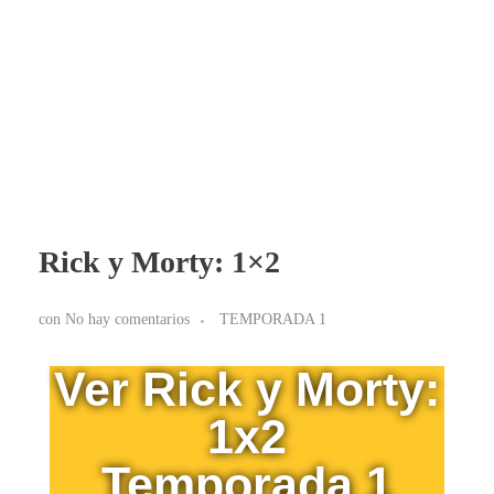
BLOG RICK Y MORTY ONLINE LATINO
Ver RICK Y MORTY ONLINE LATINO gratis. Disfruta todas las temporadas en HD. Sumérgete en las aventuras de Rick y Morty sin interrupciones. ¡Accede ya!
Rick y Morty: 1×2
con
No hay comentarios
TEMPORADA 1
Ver Rick y Morty:
1x2
Temporada 1