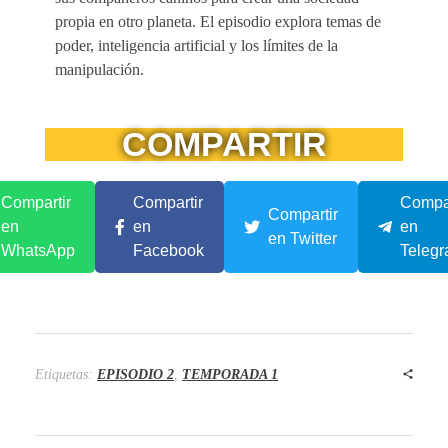
propia en otro planeta. El episodio explora temas de
poder, inteligencia artificial y los límites de la
manipulación.
COMPARTIR
Compartir
Compartir
Compar
Compartir
en
en
en
en Twitter
WhatsApp
Facebook
Teleg
Etiquetas:
EPISODIO 2
,
TEMPORADA 1