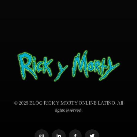
BLOG RICK Y MORTY ONLINE LATINO
Ver RICK Y MORTY ONLINE LATINO gratis. Disfruta todas las temporadas en HD. Sumérgete en las aventuras de Rick y Morty sin interrupciones. ¡Accede ya!
© 2026 BLOG RICK Y MORTY ONLINE LATINO. All
rights reserved.