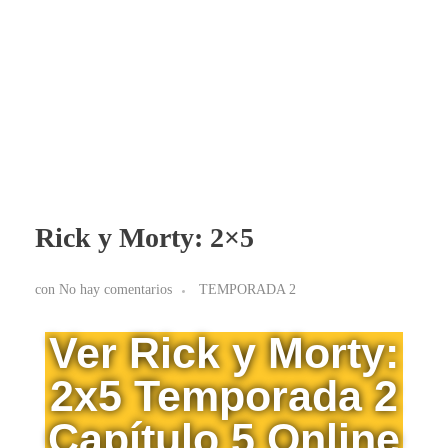
BLOG RICK Y MORTY ONLINE LATINO
Ver RICK Y MORTY ONLINE LATINO gratis. Disfruta todas las temporadas en HD. Sumérgete en las aventuras de Rick y Morty sin interrupciones. ¡Accede ya!
Rick y Morty: 2×5
con
No hay comentarios
TEMPORADA 2
Ver Rick y Morty:
2x5 Temporada 2
Capítulo 5 Online