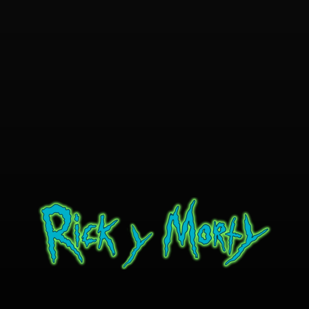
Term & Condition
BLOG RICK Y MORTY ONLINE LATINO
Ver RICK Y MORTY ONLINE LATINO gratis. Disfruta todas las temporadas en HD. Sumérgete en las aventuras de Rick y Morty sin interrupciones. ¡Accede ya!