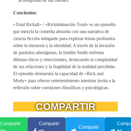
la integridad de sus mentes.
Conclusión:
«Total Rickall» / «Ricktiminación Total» es un episodio
que mezcla la comedia absurda con una narrativa de
ciencia ficción intrigante para explorar temas profundos
sobre la memoria y la identidad. A través de la invasión
de parásitos alienígenas, la familia Smith enfrenta
dilemas éticos y emocionales, destacando la complejidad
de sus relaciones y la fragilidad de la realidad percibida.
El episodio demuestra la capacidad de «Rick and
Morty» para ofrecer entretenimiento mientras invita a la
reflexión sobre cuestiones filosóficas y psicológicas.
COMPARTIR
Compartir
Compartir
Compar
Compartir
en
en
en