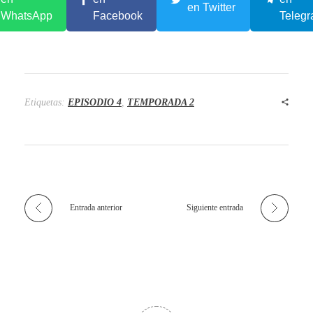
en Twitter
WhatsApp
Facebook
Teleg
Etiquetas:
EPISODIO 4
,
TEMPORADA 2
Entrada anterior
Siguiente entrada