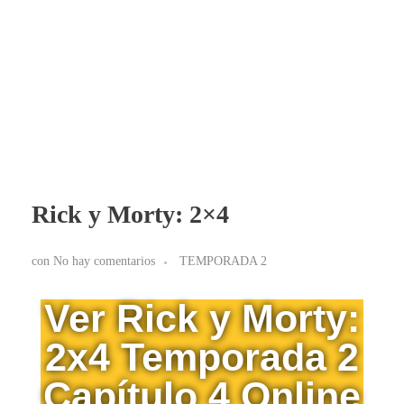
BLOG RICK Y MORTY ONLINE LATINO
Ver RICK Y MORTY ONLINE LATINO gratis. Disfruta todas las temporadas en HD. Sumérgete en las aventuras de Rick y Morty sin interrupciones. ¡Accede ya!
Rick y Morty: 2×4
con
No hay comentarios
TEMPORADA 2
Ver Rick y Morty:
2x4 Temporada 2
Capítulo 4 Online