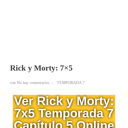
BLOG RICK Y MORTY ONLINE LATINO
Ver RICK Y MORTY ONLINE LATINO gratis. Disfruta todas las temporadas en HD. Sumérgete en las aventuras de Rick y Morty sin interrupciones. ¡Accede ya!
Rick y Morty: 7×5
con
No hay comentarios
TEMPORADA 7
Ver Rick y Morty:
7x5 Temporada 7
Capítulo 5 Online