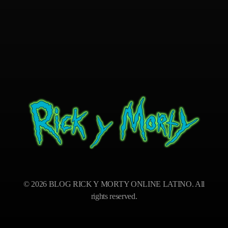
BLOG RICK Y MORTY ONLINE LATINO
Ver RICK Y MORTY ONLINE LATINO gratis. Disfruta todas las temporadas en HD. Sumérgete en las aventuras de Rick y Morty sin interrupciones. ¡Accede ya!
© 2026 BLOG RICK Y MORTY ONLINE LATINO. All
rights reserved.