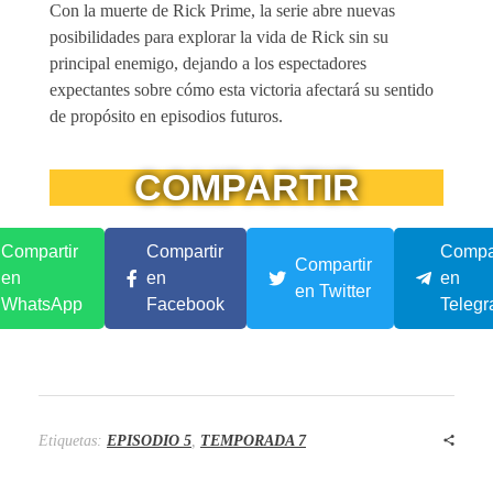
Con la muerte de Rick Prime, la serie abre nuevas
posibilidades para explorar la vida de Rick sin su
principal enemigo, dejando a los espectadores
expectantes sobre cómo esta victoria afectará su sentido
de propósito en episodios futuros​.
COMPARTIR
Compartir
Compartir
Compar
Compartir
en
en
en
en Twitter
WhatsApp
Facebook
Teleg
Etiquetas:
EPISODIO 5
,
TEMPORADA 7