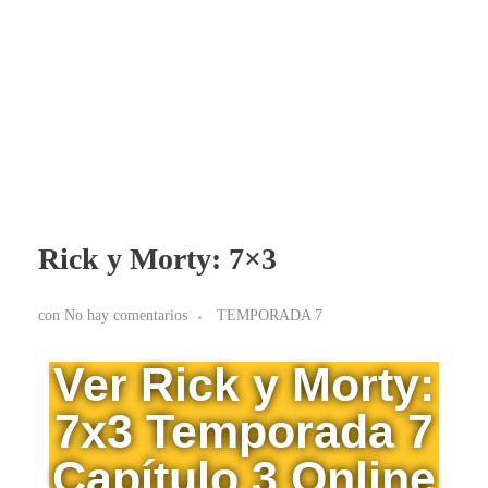
BLOG RICK Y MORTY ONLINE LATINO
Ver RICK Y MORTY ONLINE LATINO gratis. Disfruta todas las temporadas en HD. Sumérgete en las aventuras de Rick y Morty sin interrupciones. ¡Accede ya!
Rick y Morty: 7×3
con
No hay comentarios
TEMPORADA 7
Ver Rick y Morty:
7x3 Temporada 7
Capítulo 3 Online