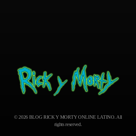
BLOG RICK Y MORTY ONLINE LATINO
Ver RICK Y MORTY ONLINE LATINO gratis. Disfruta todas las temporadas en HD. Sumérgete en las aventuras de Rick y Morty sin interrupciones. ¡Accede ya!
© 2026 BLOG RICK Y MORTY ONLINE LATINO. All
rights reserved.