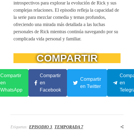
introspectivos para explorar la evolución de Rick y sus
complejas relaciones. El episodio refleja la capacidad de
la serie para mezclar comedia y temas profundos,
ofreciendo una mirada más detallada a las luchas
personales de Rick mientras continúa navegando por su
complicada vida personal y familiar.
COMPARTIR
Compartir
Compartir
Compar
Compartir
en
en
en
en Twitter
WhatsApp
Facebook
Teleg
Etiquetas:
EPISODIO 3
,
TEMPORADA 7