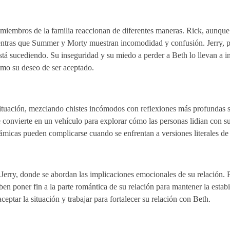
os miembros de la familia reaccionan de diferentes maneras. Rick, aunqu
ientras que Summer y Morty muestran incomodidad y confusión. Jerry, po
tá sucediendo. Su inseguridad y su miedo a perder a Beth lo llevan a int
como su deseo de ser aceptado.
situación, mezclando chistes incómodos con reflexiones más profundas s
se convierte en un vehículo para explorar cómo las personas lidian con s
ámicas pueden complicarse cuando se enfrentan a versiones literales de
Jerry, donde se abordan las implicaciones emocionales de su relación. 
 poner fin a la parte romántica de su relación para mantener la estabil
eptar la situación y trabajar para fortalecer su relación con Beth.