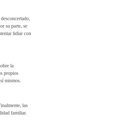
e desconcertado,
r su parte, se
entar lidiar con
obre la
us propios
 sí mismos.
Finalmente, las
idad familiar.