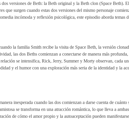
s dos versiones de Beth: la Beth original y la Beth clon (Space Beth). E
ares que surgen cuando estas dos versiones del mismo personaje comienz
comedia incómoda y reflexión psicológica, este episodio aborda temas d
cuando la familia Smith recibe la visita de Space Beth, la versión clona
festividad, las dos Beths comienzan a conectarse de manera más profunda, 
 relación se intensifica, Rick, Jerry, Summer y Morty observan, cada u
odidad y el humor con una exploración más seria de la identidad y la ac
e manera inesperada cuando las dos comienzan a darse cuenta de cuánto 
stosa se transforma en una atracción romántica, lo que lleva a ambas
loración de cómo el amor propio y la autoaceptación pueden manifestars