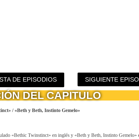
ISTA DE EPISODIOS
SIGUIENTE EPIS
IÓN DEL CAPITULO
nct» / «Beth y Beth, Instinto Gemelo»
tulado «Bethic Twinstinct» en inglés y «Beth y Beth, Instinto Gemelo» e