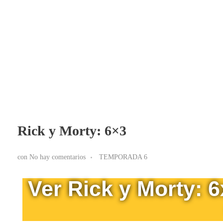
BLOG RICK Y MORTY ONLINE LATINO
Ver RICK Y MORTY ONLINE LATINO gratis. Disfruta todas las temporadas en HD. Sumérgete en las aventuras de Rick y Morty sin interrupciones. ¡Accede ya!
Rick y Morty: 6×3
con
No hay comentarios
TEMPORADA 6
Ver Rick y Morty: 