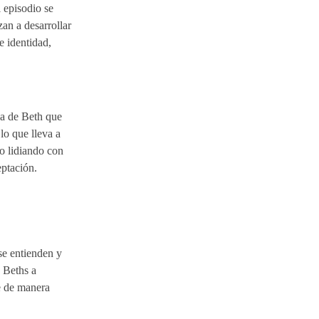
l episodio se
an a desarrollar
e identidad,
da de Beth que
lo que lleva a
no lidiando con
eptación.
se entienden y
 Beths a
e de manera