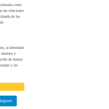
 incómoda como
mo las relaciones
ofunda de los
ndo
io, la identidad
os mismos y
nación de humor
onajes y las
elegram