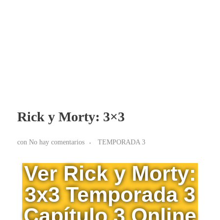
BLOG RICK Y MORTY ONLINE LATINO
Ver RICK Y MORTY ONLINE LATINO gratis. Disfruta todas las temporadas en HD. Sumérgete en las aventuras de Rick y Morty sin interrupciones. ¡Accede ya!
Rick y Morty: 3×3
con
No hay comentarios
TEMPORADA 3
Ver Rick y Morty:
3x3 Temporada 3
Capítulo 3 Online