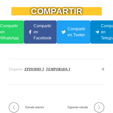
COMPARTIR
Compartir
Compartir
Compar
Compartir
en
en
en
en Twitter
WhatsApp
Facebook
Teleg
Etiquetas:
EPISODIO 3
,
TEMPORADA 3
Entrada anterior
Siguiente entrada