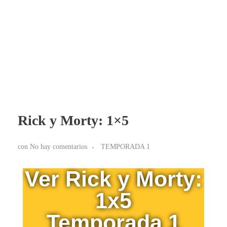
BLOG RICK Y MORTY ONLINE LATINO
Ver RICK Y MORTY ONLINE LATINO gratis. Disfruta todas las temporadas en HD. Sumérgete en las aventuras de Rick y Morty sin interrupciones. ¡Accede ya!
Rick y Morty: 1×5
con
No hay comentarios
TEMPORADA 1
Ver Rick y Morty:
1x5
Temporada 1