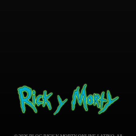
BLOG RICK Y MORTY ONLINE LATINO
Ver RICK Y MORTY ONLINE LATINO gratis. Disfruta todas las temporadas en HD. Sumérgete en las aventuras de Rick y Morty sin interrupciones. ¡Accede ya!