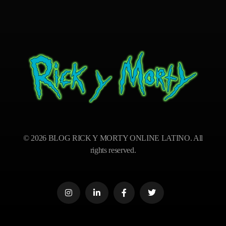
BLOG RICK Y MORTY ONLINE LATINO
Ver RICK Y MORTY ONLINE LATINO gratis. Disfruta todas las temporadas en HD. Sumérgete en las aventuras de Rick y Morty sin interrupciones. ¡Accede ya!
© 2026 BLOG RICK Y MORTY ONLINE LATINO. All
rights reserved.